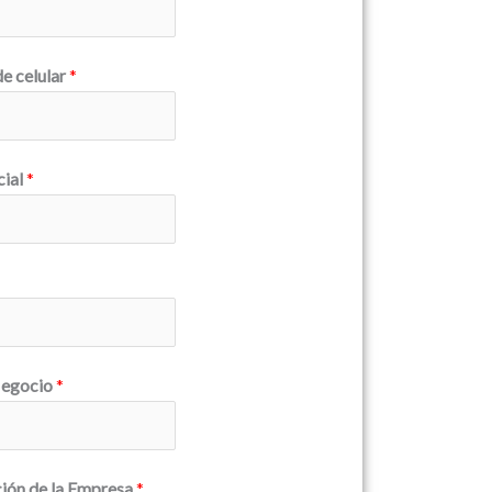
e celular
*
cial
*
Negocio
*
ción de la Empresa
*