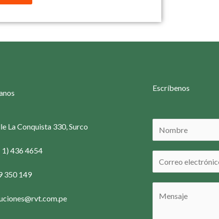
Escríbenos
anos
N
le La Conquista 330, Surco
o
1 1) 436 4654
m
C
b
o
9 350 149
r
r
M
e
luciones@rvt.com.pe
r
e
*
e
n