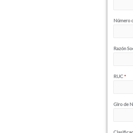
Número d
Razón So
RUC
*
Giro de 
Clasifica