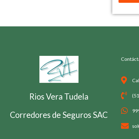
Contáct
Cal
Rios Vera Tudela
(5
99
Corredores de Seguros SAC
so