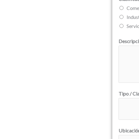
Comer
Indust
Servi
Descripci
Tipo / Cl
Ubicació