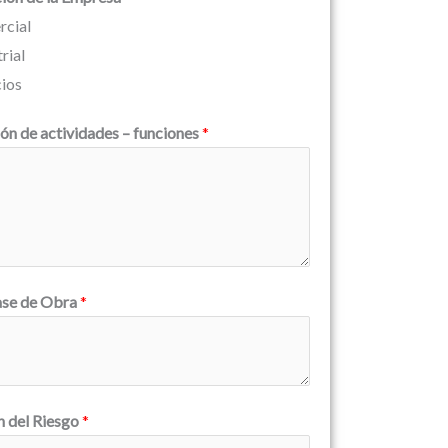
cial
rial
cios
ón de actividades – funciones
*
ase de Obra
*
n del Riesgo
*