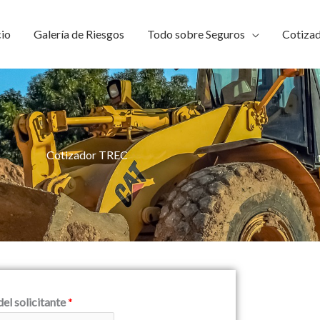
cio
Galería de Riesgos
Todo sobre Seguros
Cotiza
Cotizador TREC
l solicitante
*