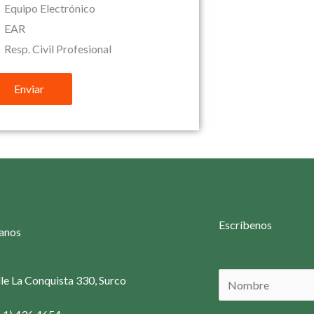
Equipo Electrónico
EAR
Resp. Civil Profesional
Enviar
Escríbenos
anos
N
le La Conquista 330, Surco
o