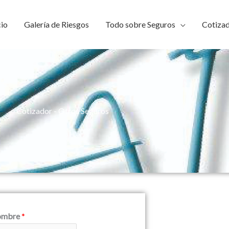
cio
Galería de Riesgos
Todo sobre Seguros
Cotiza
Cotizador - Otros Seguros
ombre
*