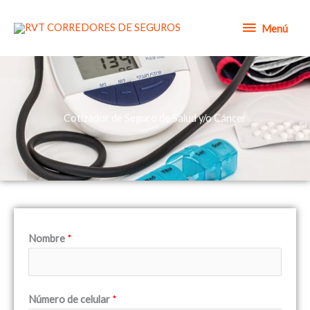
Ir
Menú
al
Menú
contenido
Cotizador de Seguro de Salud y/o Cáncer
Nombre
*
Número de celular
*